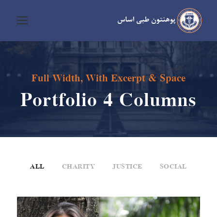
Full Width, With Excerpt & Space
Portfolio 4 Columns
ALL
CHARITY
JUSTICE
SOCIAL