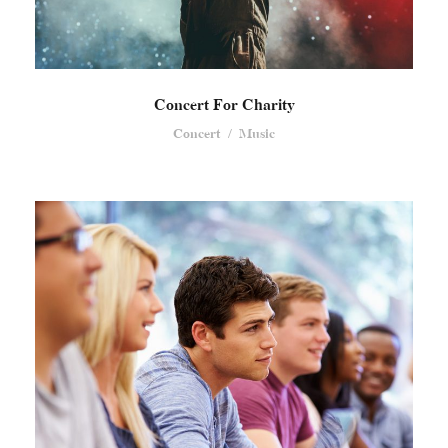
Concert For Charity
Concert
/
Music