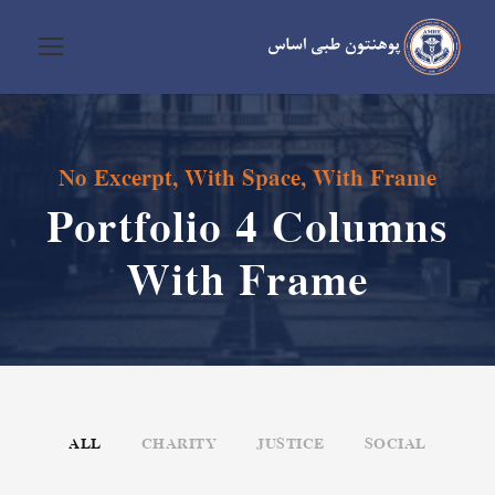
No Excerpt, With Space, With Frame
Portfolio 4 Columns
With Frame
ALL
CHARITY
JUSTICE
SOCIAL