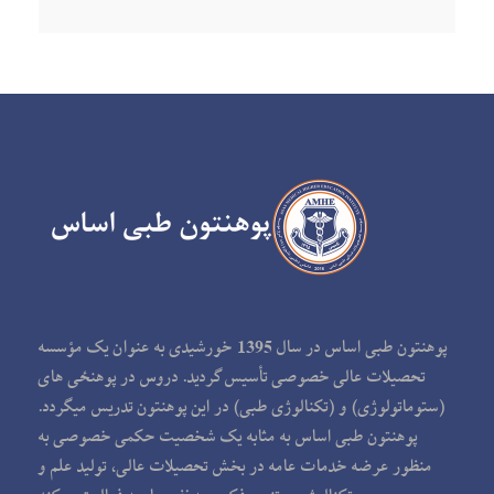
پوهنتون طبی اساس در سال 1395 خورشیدی به عنوان یک مؤسسه
تحصیلات عالی خصوصی تأسیس گردید. دروس در پوهنځی های
(ستوماتولوژی) و (تکنالوژی طبی) در این پوهنتون تدریس می‏گردد.
پوهنتون طبی اساس به مثابه یک شخصیت حکمی خصوصی به
منظور عرضه خدمات عامه در بخش تحصیلات عالی، تولید علم و