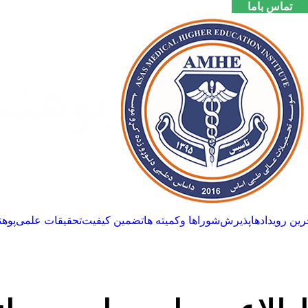
تماس باما
رین رویدادها
پذیرش
شوراها وکمیته ها
تضمین کیفیت
تحقیقات علمی
پوهن