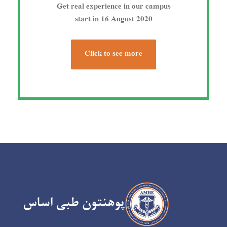
Get real experience in our campus
start in 16 August 2020
Click to see more