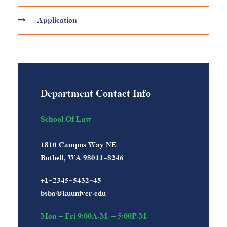
Application
Department Contact Info
School Of Law
1810 Campus Way NE
Bothell, WA 98011-8246
+1-2345-5432-45
bsba@kuuniver.edu
Mon – Fri 9:00A.M. – 5:00P.M.