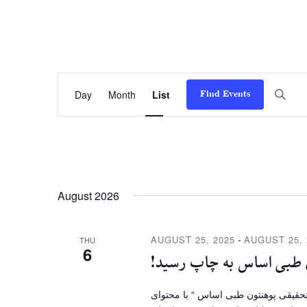
E
Find Events
Day
Month
List
v
e
n
t
August 2026
V
-
AUGUST 25, 2025
AUGUST 25, 
THU
6
i
 طبی اساس به چاپ رسید!
e
حقیقی پوهنتون طبی اساس “ با محتوای