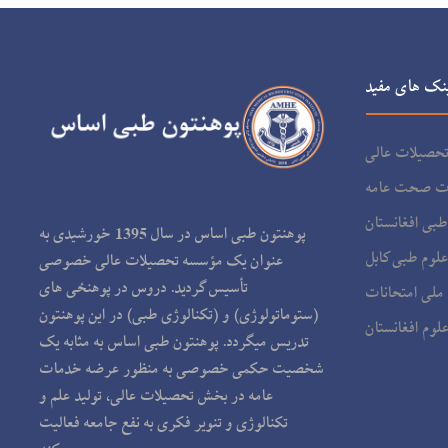
o
n
نک های مفید
حصیلات عالی
ت صحت عامه
بی افغانستان
پوهنتون طبی اساس در سال 1395 خورشیدی به
علوم طبی کابل
عنوان یک مؤسسه تحصیلات عالی خصوصی
تأسیس گردید. دروس در پوهنځی های
 ملی امتحانات
(ستوماتولوژی) و (تکنالوژی طبی) در این پوهنتون
لوم افغانستان
تدریس می‏گردد. پوهنتون طبی اساس به مثابه یک
شخصیت حکمی خصوصی به منظور عرضه خدمات
عامه در بخش تحصیلات عالی، تولید علم و
تکنالوژی و تنویر فکری به نفع جامعه فعالیت