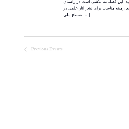
د. این فصلنامه تلاشی است در راستای
w
 زمینه مناسب برای نشر آثار علمی در
s
سطح ملی، […]
N
a
Previous
Events
v
i
g
a
t
i