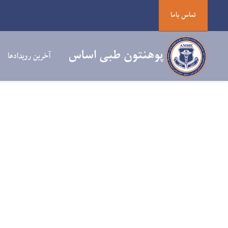
تماس باما
آخرین رویدادها
نخستین فصلنامه علمی – تحقیقی پوهنتون طبی اساس به چاپ رسید!