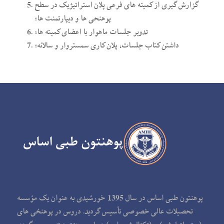
گزارش گیری از کمیته­ های فرعی پلان استراتیژیک در سطح
پوهنحی ­ها و دیپارتمنت­ ها؛
تدویر جلسات ماهوار با اعضای کمیته­ ها؛
داشتن کتاب جلسات، پلان کاری سمستروار و سالانه؛
پوهنتون طبی اساس در سال 1395 خورشیدی به عنوان یک مؤسسه
تحصیلات عالی خصوصی تأسیس گردید. دروس در پوهنځی های