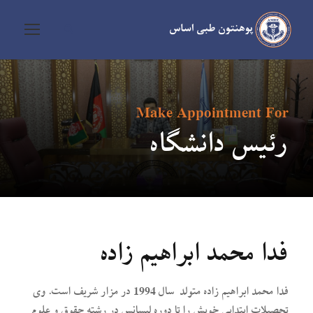
Make Appointment For
رئیس دانشگاه
فدا محمد ابراهیم زاده
فدا محمد ابراهیم زاده متولد سال 1994 در مزار شریف است. وی
تحصیلات ابتدایی خویش را تا دوره لیسانس در رشته حقوق و علوم