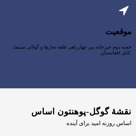
موقعیت
حصه دوم خیرخانه بین چهارراهی قلعه نجارها و گولائی سینما,
کابل افغانستان.
نقشۀ گوگل-پوهنتون اساس
اساس روزنه امید برای آینده