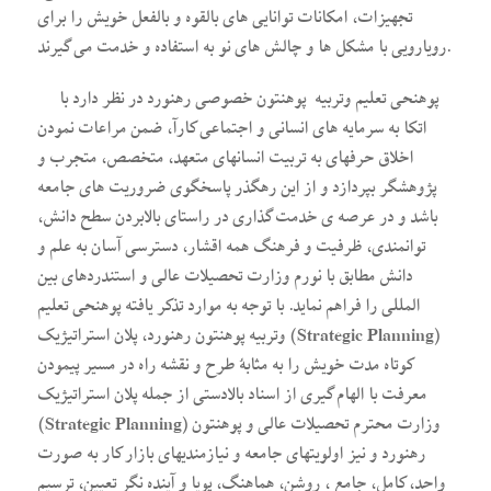
تجهیزات، امکانات توانایی های بالقوه و بالفعل خویش را برای
رویارویی با مشکل ها و چالش های نو به استفاده و خدمت می گیرند.
پوهنحی تعلیم وتربیه پوهنتون خصوصی رهنورد در نظر دارد با
اتکا به سرمایه ­های انسانی و اجتماعی کارآ، ضمن مراعات نمودن
اخلاق حرفه­ای به تربیت انسان­های متعهد، متخصص، متجرب و
پژوهشگر بپردازد و از این رهگذر پاسخگوی ضروریت های جامعه
باشد و در عرصه ی خدمت گذاری در راستای بالابردن سطح دانش،
توانمندی، ظرفیت و فرهنگ همه اقشار، دسترسی آسان به علم و
دانش مطابق با نورم وزارت تحصیلات عالی و استندردهای بین
المللی را فراهم نماید. با توجه به موارد تذکر یافته پوهنحی تعلیم
وتربیه پوهنتون رهنورد، پلان استراتیژیک (Strategic Planning)
کوتاه مدت خویش را به مثابۀ طرح و نقشه راه در مسیر پیمودن
معرفت با الهام گیری از اسناد بالادستی از جمله پلان استراتیژیک
(Strategic Planning) وزارت محترم تحصیلات عالی و پوهنتون
رهنورد و نیز اولویت­های جامعه و نیازمندی­های بازار کار به صورت
واحد، کامل، جامع ، روشن، هماهنگ، پویا و آینده نگر تعیین، ترسیم