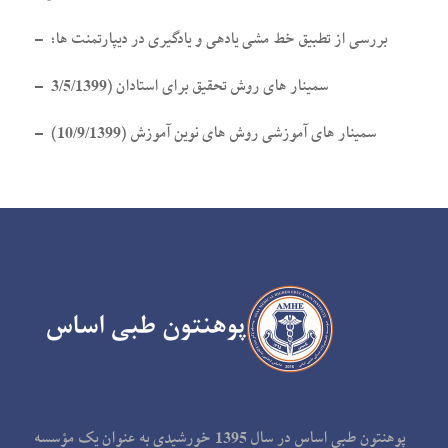
– بررسی از تطبیق خط مشی یادهی و یادگیری در دیپارتمنت ها؛
– سمینار های روش تحقیق برای استادان (3/5/1399
– سمینار های آموزشی روش های نوین آموزش (10/9/1399)
پوهنتون طبی اساس در سال 1395 خورشیدی به عنوان یک مؤسسه