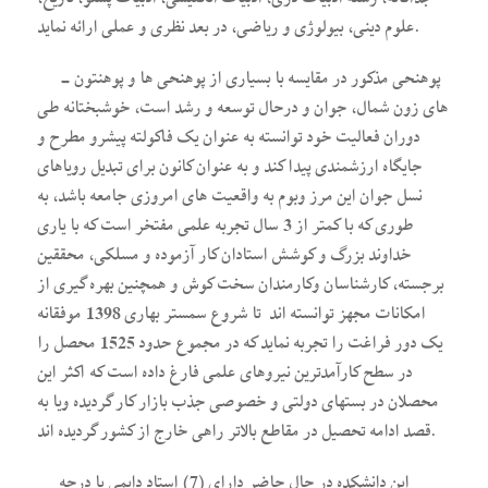
علوم دینی، بیولوژی و ریاضی، در بعد نظری و عملی ارائه نماید.
پوهنحی مذکور در مقایسه با بسیاری از پوهنحی ها و پوهنتون ­
های زون شمال، جوان و درحال توسعه و رشد است، خوشبختانه طی
دوران فعالیت خود توانسته به عنوان یک فاکولته پیشرو مطرح و
جایگاه ارزشمندی پیدا کند و به عنوان کانون برای تبدیل رویاهای
نسل جوان این مرز وبوم به واقعیت های امروزی جامعه باشد، به
طوری که با کمتر از 3 سال تجربه علمی مفتخر است که با یاری
خداوند بزرگ و کوشش استادان کار آزموده و مسلکی، محققین
برجسته، کارشناسان وکارمندان سخت کوش و همچنین بهره گیری از
امکانات مجهز توانسته اند تا شروع سمستر بهاری 1398 موفقانه
یک دور فراغت را تجربه نماید که در مجموع حدود 1525 محصل را
در سطح کارآمدترین نیروهای علمی فارغ داده است که اکثر این
محصلان در بست­های دولتی و خصوصی جذب بازار کار گردیده ویا به
قصد ادامه تحصیل در مقاطع بالاتر راهی خارج از کشور گردیده اند.
این دانشکده در حال حاضر دارای (7) استاد دایمی با درجه